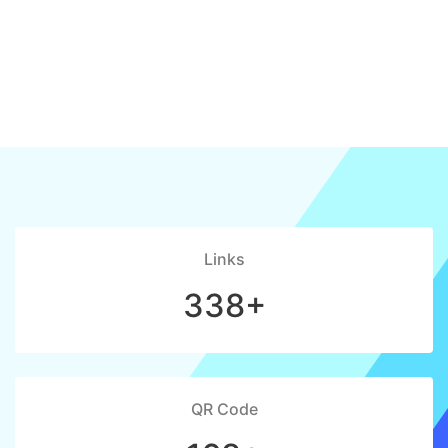
Links
338+
QR Code