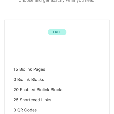
Choose and get exactly what you need.
FREE
15
Biolink Pages
0
Biolink Blocks
20
Enabled Biolink Blocks
25
Shortened Links
0
QR Codes